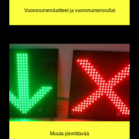
Vuoronumerolaitteet ja vuoronumerorullat
Muuta jännittävää