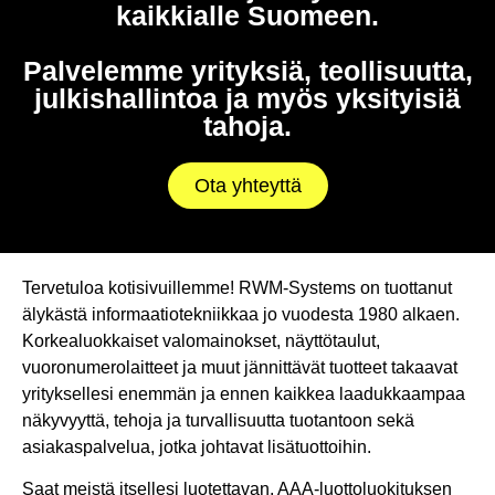
kaikkialle Suomeen.
Palvelemme yrityksiä, teollisuutta,
julkishallintoa ja myös yksityisiä
tahoja.
Ota yhteyttä
Tervetuloa kotisivuillemme! RWM-Systems on tuottanut
älykästä informaatiotekniikkaa jo vuodesta 1980 alkaen.
Korkealuokkaiset valomainokset, näyttötaulut,
vuoronumerolaitteet ja muut jännittävät tuotteet takaavat
yrityksellesi enemmän ja ennen kaikkea laadukkaampaa
näkyvyyttä, tehoja ja turvallisuutta tuotantoon sekä
asiakaspalvelua, jotka johtavat lisätuottoihin.
Saat meistä itsellesi luotettavan, AAA-luottoluokituksen