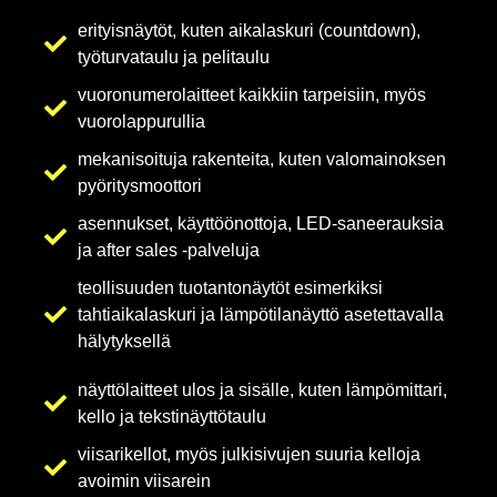
erityisnäytöt, kuten aikalaskuri (countdown),
työturvataulu ja pelitaulu
vuoronumerolaitteet kaikkiin tarpeisiin, myös
vuorolappurullia
mekanisoituja rakenteita, kuten valomainoksen
pyöritysmoottori
asennukset, käyttöönottoja, LED-saneerauksia
ja after sales -palveluja
teollisuuden tuotantonäytöt esimerkiksi
tahtiaikalaskuri ja lämpötilanäyttö asetettavalla
hälytyksellä
näyttölaitteet ulos ja sisälle, kuten lämpömittari,
kello ja tekstinäyttötaulu
viisarikellot, myös julkisivujen suuria kelloja
avoimin viisarein