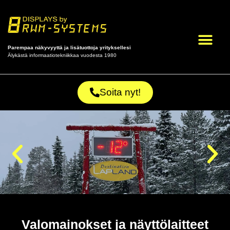
Tuotteet ja palvel
Parempaa näkyvyyttä ja lisätuottoja yrityksellesi
Älykästä informaatiotekniikkaa vuodesta 1980
Soita nyt!
Valomainokset ja näyttölaitteet