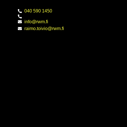
040 590 1450
info@rwm.fi
raimo.toivio@rwm.fi